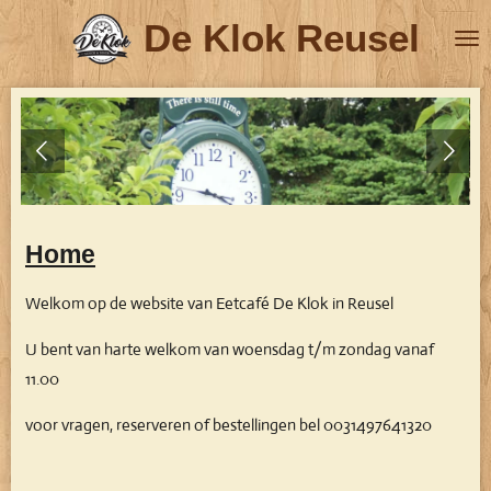
Ga
De Klok Reusel
direct
naar
de
hoofdinhoud
Home
Welkom op de website van Eetcafé De Klok in Reusel
U bent van harte welkom van woensdag t/m zondag vanaf
11.00
voor vragen, reserveren of bestellingen bel 0031497641320