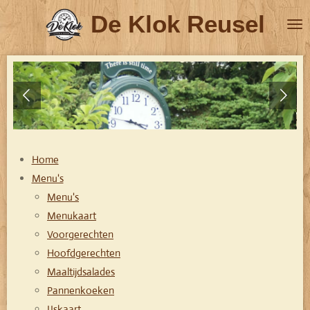
Ga
De Klok Reusel
direct
naar
de
hoofdinhoud
Home
Menu's
Menu's
Menukaart
Voorgerechten
Hoofdgerechten
Maaltijdsalades
Pannenkoeken
IJskaart