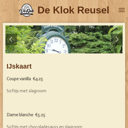
Ga
De Klok Reusel
direct
naar
de
hoofdinhoud
IJskaart
Coupe vanilla
€4.25
Softijs met slagroom
Dame blanche
€5.25
Softijs met chocoladesauss en slagroom