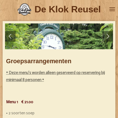
Ga
De Klok Reusel
direct
naar
de
hoofdinhoud
Groepsarrangementen
* Deze menu’s worden alleen geserveerd op reservering bij
minimaal 8 personen *
Menu 1 € 21.00
• 2 soorten soep