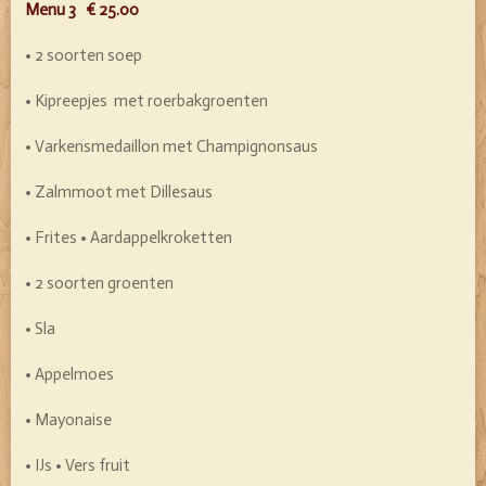
Menu 3 € 25.00
• 2 soorten soep
• Kipreepjes met roerbakgroenten
• Varkensmedaillon met Champignonsaus
• Zalmmoot met Dillesaus
• Frites • Aardappelkroketten
• 2 soorten groenten
• Sla
• Appelmoes
• Mayonaise
• IJs • Vers fruit