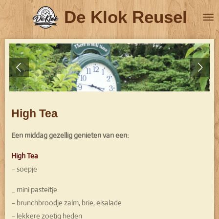
Ga
De Klok Reusel
direct
naar
de
hoofdinhoud
High Tea
Een middag gezellig genieten van een:
High Tea
– soepje
_ mini pasteitje
– brunchbroodje zalm, brie, eisalade
– lekkere zoetig heden