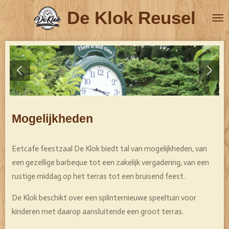
Ga
De Klok Reusel
direct
naar
de
hoofdinhoud
Mogelijkheden
Eetcafe feestzaal De Klok biedt tal van mogelijkheden, van
een gezellige barbeque tot een zakelijk vergadering, van een
rustige middag op het terras tot een bruisend feest.
De Klok beschikt over een splinternieuwe speeltuin voor
kinderen met daarop aansluitende een groot terras.